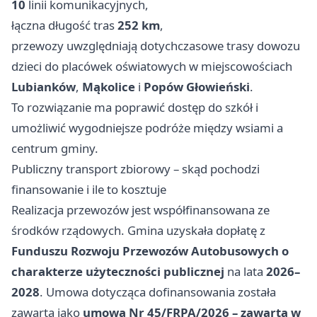
10
linii komunikacyjnych,
łączna długość tras
252 km
,
przewozy uwzględniają dotychczasowe trasy dowozu
dzieci do placówek oświatowych w miejscowościach
Lubianków
,
Mąkolice
i
Popów Głowieński
.
To rozwiązanie ma poprawić dostęp do szkół i
umożliwić wygodniejsze podróże między wsiami a
centrum gminy.
Publiczny transport zbiorowy – skąd pochodzi
finansowanie i ile to kosztuje
Realizacja przewozów jest współfinansowana ze
środków rządowych. Gmina uzyskała dopłatę z
Funduszu Rozwoju Przewozów Autobusowych o
charakterze użyteczności publicznej
na lata
2026–
2028
. Umowa dotycząca dofinansowania została
zawarta jako
umowa Nr 45/FRPA/2026 – zawarta w