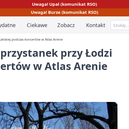
Uwaga! Upał (komunikat RSO)
Uwaga! Burze (komunikat RSO)
ydatne
Ciekawe
Zobacz
Kontakt
Kaliskiej podczas koncertów w Atlas Arenie
 przystanek przy Łodzi
certów w Atlas Arenie