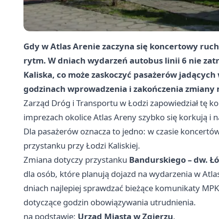
Gdy w Atlas Arenie zaczyna się koncertowy ruch
rytm. W dniach wydarzeń autobus linii 6 nie za
Kaliska, co może zaskoczyć pasażerów jadących 
godzinach wprowadzenia i zakończenia zmiany
Zarząd Dróg i Transportu w
Łodzi
zapowiedział tę ko
imprezach okolice Atlas Areny szybko się korkują i n
Dla pasażerów oznacza to jedno: w czasie koncertów w
przystanku przy Łodzi Kaliskiej.
Zmiana dotyczy przystanku
Bandurskiego – dw. Łó
dla osób, które planują dojazd na wydarzenia w Atla
dniach najlepiej sprawdzać bieżące komunikaty MPK–
dotyczące godzin obowiązywania utrudnienia.
na podstawie:
Urząd Miasta w Zgierzu
.