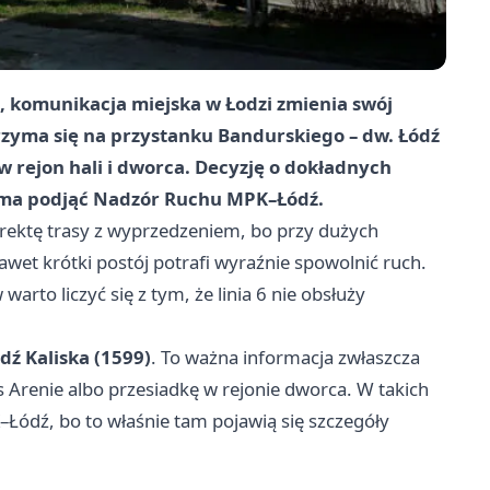
, komunikacja miejska w Łodzi zmienia swój
trzyma się na przystanku Bandurskiego – dw. Łódź
w rejon hali i dworca. Decyzję o dokładnych
 ma podjąć Nadzór Ruchu MPK–Łódź.
rektę trasy z wyprzedzeniem, bo przy dużych
awet krótki postój potrafi wyraźnie spowolnić ruch.
arto liczyć się z tym, że linia 6 nie obsłuży
dź Kaliska (1599)
. To ważna informacja zwłaszcza
s Arenie albo przesiadkę w rejonie dworca. W takich
Łódź, bo to właśnie tam pojawią się szczegóły