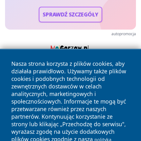
SPRAWDŹ SZCZEGÓŁY
autopromocja
Nasza strona korzysta z plików cookies, aby
działała prawidłowo. Używamy także plików
cookies i podobnych technologii od
zewnętrznych dostawców w celach
analitycznych, marketingowych i
społecznościowych. Informacje te mogą być
Copyright © 2026 mojzgierz.pl Wszystkie prawa zastrzeżone.
przetwarzane również przez naszych
partnerów. Kontynuując korzystanie ze
strony lub klikając „Przechodzę do serwisu",
Polityka
Polityka
News
Autorzy
wyrażasz zgodę na użycie dodatkowych
Prywatności
Cookies
plików cookies zgodnie z naszą
polityką