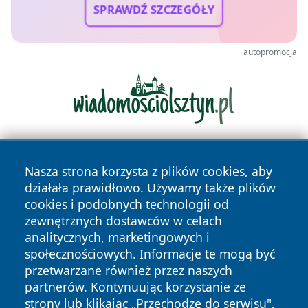
SPRAWDŹ SZCZEGÓŁY
autopromocja
Nasza strona korzysta z plików cookies, aby
działała prawidłowo. Używamy także plików
cookies i podobnych technologii od
zewnętrznych dostawców w celach
analitycznych, marketingowych i
Copyright © 2026 mojzgierz.pl Wszystkie prawa zastrzeżone.
społecznościowych. Informacje te mogą być
przetwarzane również przez naszych
partnerów. Kontynuując korzystanie ze
Polityka
Polityka
News
Autorzy
strony lub klikając „Przechodzę do serwisu",
Prywatności
Cookies