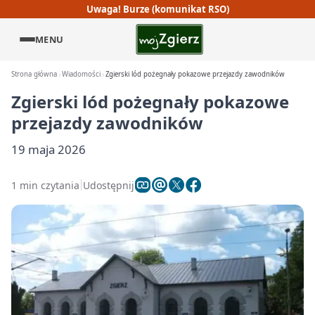
Uwaga! Burze (komunikat RSO)
MENU
Strona główna
Wiadomości
Zgierski lód pożegnały pokazowe przejazdy zawodników
Zgierski lód pożegnały pokazowe
przejazdy zawodników
19 maja 2026
1 min czytania
Udostępnij