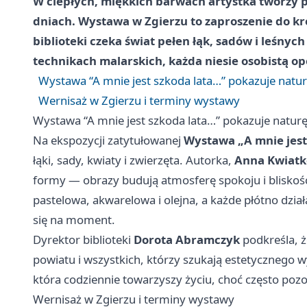
W ciepłych, miękkich barwach artystka tworzy pe
dniach. Wystawa w Zgierzu to zaproszenie do kró
biblioteki czeka świat pełen łąk, sadów i leśn
technikach malarskich, każda niesie osobistą op
Wystawa “A mnie jest szkoda lata…” pokazuje natur
Wernisaż w Zgierzu i terminy wystawy
Wystawa “A mnie jest szkoda lata…” pokazuje naturę
Na ekspozycji zatytułowanej
Wystawa „A mnie jest
łąki, sady, kwiaty i zwierzęta. Autorka,
Anna Kwiat
formy — obrazy budują atmosferę spokoju i bliskoś
pastelowa, akwarelowa i olejna, a każde płótno dzia
się na moment.
Dyrektor biblioteki
Dorota Abramczyk
podkreśla, 
powiatu i wszystkich, którzy szukają estetycznego w
która codziennie towarzyszy życiu, choć często poz
Wernisaż w Zgierzu i terminy wystawy