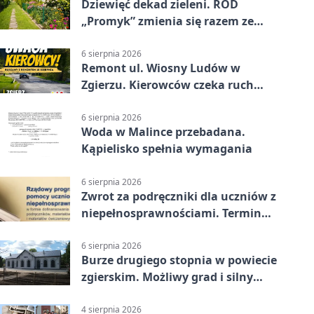
Dziewięć dekad zieleni. ROD
„Promyk” zmienia się razem ze
Zgierzem
6 sierpnia 2026
Remont ul. Wiosny Ludów w
Zgierzu. Kierowców czeka ruch
wahadłowy
6 sierpnia 2026
Woda w Malince przebadana.
Kąpielisko spełnia wymagania
6 sierpnia 2026
Zwrot za podręczniki dla uczniów z
niepełnosprawnościami. Termin
mija 7 września
6 sierpnia 2026
Burze drugiego stopnia w powiecie
zgierskim. Możliwy grad i silny
wiatr
4 sierpnia 2026