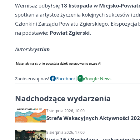
Wernisaż odbył się
18 listopada
w
Miejsko-Powiato
spotkania artystce życzenia kolejnych sukcesów i zd
Członkini Zarządu Powiatu Zgierskiego. Ekspozycja 
na podstawie:
Powiat Zgierski
.
Autor:
krystian
Zaobserwuj nas!
Facebook
Google News
Nadchodzące wydarzenia
7 sierpnia 2026, 10:00
Strefa Wakacyjnych Aktywności 2026
8 sierpnia 2026, 17:00
Linia 16 i Norbelana – wakacyjny ko