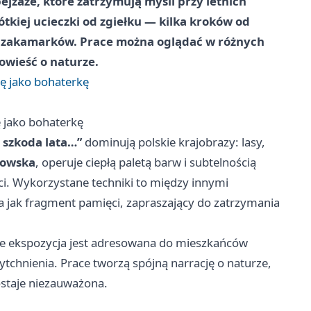
jzaże, które zatrzymują myśli przy letnich
tkiej ucieczki od zgiełku — kilka kroków od
ych zakamarków. Prace można oglądać w różnych
owieść o naturze.
ę jako bohaterkę
 jako bohaterkę
 szkoda lata…”
dominują polskie krajobrazy: lasy,
kowska
, operuje ciepłą paletą barw i subtelnością
ci. Wykorzystane techniki to między innymi
ła jak fragment pamięci, zapraszający do zatrzymania
że ekspozycja jest adresowana do mieszkańców
ytchnienia. Prace tworzą spójną narrację o naturze,
ostaje niezauważona.