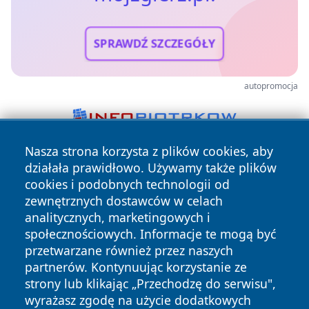
SPRAWDŹ SZCZEGÓŁY
autopromocja
Nasza strona korzysta z plików cookies, aby
działała prawidłowo. Używamy także plików
cookies i podobnych technologii od
zewnętrznych dostawców w celach
analitycznych, marketingowych i
społecznościowych. Informacje te mogą być
Copyright © 2026 mojzgierz.pl Wszystkie prawa zastrzeżone.
przetwarzane również przez naszych
partnerów. Kontynuując korzystanie ze
strony lub klikając „Przechodzę do serwisu",
Polityka
Polityka
News
Autorzy
wyrażasz zgodę na użycie dodatkowych
Prywatności
Cookies