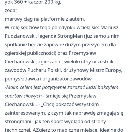
yok 360 + kaczor 200 kg,
zegar,
martwy ciąg na platformie z autem.
W rolę sędziów tego pojedynku wcielą się: Mariusz
Pudzianowski, legenda StrongMan (już samo z nim
spotkanie będzie zapewne dużym przeżyciem dla
zgierskiej publiczności) oraz Przemysław
Ciechanowski, zgierzanin, wielokrotny uczestnik
zawodów Pucharu Polski, drużynowy Mistrz Europy,
pomysłodawca i organizator zawodów.
-
Moim celem jest pozytywnie zarażać ludzi bakcylem
sportów siłowych
- śmieje się Przemysław
Ciechanowski. - _Chcę pokazać wszystkim
zainteresowanym, z czym tak naprawdę zmagają się
strongmani i jak ten sport wygląda od strony
technicznej. A
Zgierz
to magiczne miejsce, idealne do