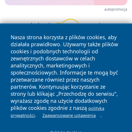
autopromocja
Nasza strona korzysta z plików cookies, aby
działała prawidłowo. Używamy także plików
cookies i podobnych technologii od
zewnętrznych dostawców w celach
analitycznych, marketingowych i
społecznościowych. Informacje te mogą być
przetwarzane również przez naszych
Copyright © 2026 mojzgierz.pl Wszystkie prawa zastrzeżone.
partnerów. Kontynuując korzystanie ze
strony lub klikając „Przechodzę do serwisu",
Polityka
Polityka
wyrażasz zgodę na użycie dodatkowych
News
Autorzy
Prywatności
Cookies
plików cookies zgodnie z naszą
polityką
.
.
prywatności
Zaawansowane ustawienia