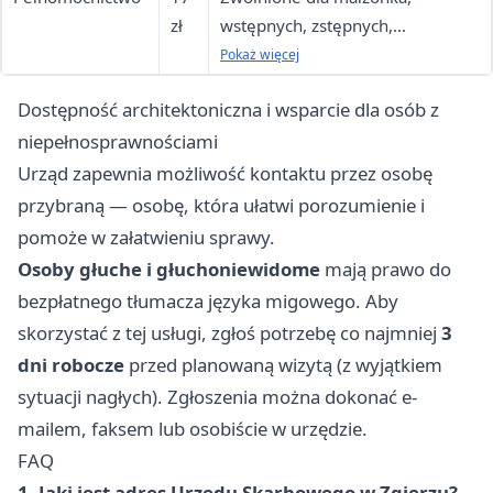
zł
wstępnych, zstępnych,
rodzeństwa; zwolnione przy
Pokaż więcej
wniosku przez e-US
Dostępność architektoniczna i wsparcie dla osób z
niepełnosprawnościami
Urząd zapewnia możliwość kontaktu przez osobę
przybraną — osobę, która ułatwi porozumienie i
pomoże w załatwieniu sprawy.
Osoby głuche i głuchoniewidome
mają prawo do
bezpłatnego tłumacza języka migowego. Aby
skorzystać z tej usługi, zgłoś potrzebę co najmniej
3
dni robocze
przed planowaną wizytą (z wyjątkiem
sytuacji nagłych). Zgłoszenia można dokonać e-
mailem, faksem lub osobiście w urzędzie.
FAQ
1. Jaki jest adres Urzędu Skarbowego w Zgierzu?