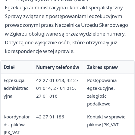
Egzekucja administracyjna i kontakt specjalistyczny
Sprawy związane z postępowaniami egzekucyjnymi
prowadzonymi przez Naczelnika Urzędu Skarbowego
w Zgierzu obsługiwane są przez wydzielone numery.
Dotyczą one wyłącznie osób, które otrzymały już
korespondencję w tej sprawie.
Dział
Numery telefonów
Zakres spraw
Egzekucja
42 27 01 013, 42 27
Postępowania
administrac
01 014, 27 01 015,
egzekucyjne,
yjna
27 01 016
zaległości
podatkowe
Koordynator
42 27 01 186
Kontakt w sprawie
ds. plików
plików JPK_VAT
JPK_VAT