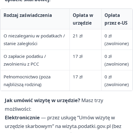
Rodzaj zaświadczenia
Opłata w
Opłata
urzędzie
przez e-US
O niezaleganiu w podatkach /
21 zł
0 zł
stanie zaległości
(zwolnione)
O zapłacie podatku /
17 zł
0 zł
zwolnieniu z PCC
(zwolnione)
Pełnomocnictwo (poza
17 zł
0 zł
najbliższą rodziną)
(zwolnione)
Jak umówić wizytę w urzędzie?
Masz trzy
możliwości:
Elektronicznie
— przez usługę “Umów wizytę w
urzędzie skarbowym” na wizyta.podatki.gov.pl (bez