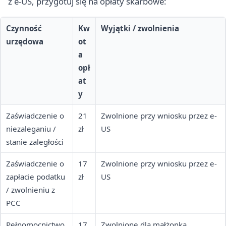
z e-US, przygotuj się na opłaty skarbowe:
Czynność
Kw
Wyjątki / zwolnienia
urzędowa
ot
a
opł
at
y
Zaświadczenie o
21
Zwolnione przy wniosku przez e-
niezaleganiu /
zł
US
stanie zaległości
Zaświadczenie o
17
Zwolnione przy wniosku przez e-
zapłacie podatku
zł
US
/ zwolnieniu z
PCC
Pełnomocnictwo
17
Zwolnione dla małżonka,