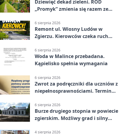
Dziewięć dekad zieleni. ROD
„Promyk” zmienia się razem ze
Zgierzem
6 sierpnia 2026
Remont ul. Wiosny Ludów w
Zgierzu. Kierowców czeka ruch
wahadłowy
6 sierpnia 2026
Woda w Malince przebadana.
Kąpielisko spełnia wymagania
6 sierpnia 2026
Zwrot za podręczniki dla uczniów z
niepełnosprawnościami. Termin
mija 7 września
6 sierpnia 2026
Burze drugiego stopnia w powiecie
zgierskim. Możliwy grad i silny
wiatr
4 sierpnia 2026