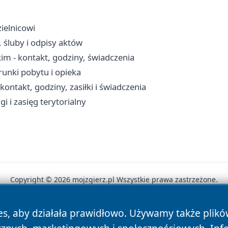
zielnicowi
 śluby i odpisy aktów
m - kontakt, godziny, świadczenia
unki pobytu i opieka
takt, godziny, zasiłki i świadczenia
i i zasięg terytorialny
Copyright © 2026 mojzgierz.pl Wszystkie prawa zastrzeżone.
es, aby działała prawidłowo. Używamy także plik
News
Autorzy
Polityka Prywatności
Polityka Cookie