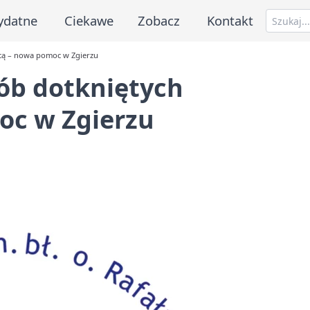
ydatne
Ciekawe
Zobacz
Kontakt
cą – nowa pomoc w Zgierzu
ób dotkniętych
oc w Zgierzu