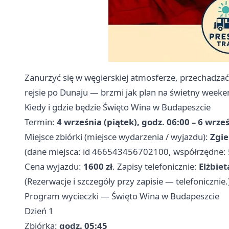
Zanurzyć się w węgierskiej atmosferze, przechadzać
rejsie po Dunaju — brzmi jak plan na świetny weeke
Kiedy i gdzie będzie Święto Wina w Budapeszcie
Termin:
4 września (piątek), godz. 06:00 – 6 wrześ
Miejsce zbiórki (miejsce wydarzenia / wyjazdu):
Zgie
(dane miejsca: id 466543456702100, współrzędne:
Cena wyjazdu:
1600 zł
. Zapisy telefonicznie:
Elżbiet
(Rezerwacje i szczegóły przy zapisie — telefonicznie.
Program wycieczki — Święto Wina w Budapeszcie
Dzień 1
Zbiórka:
godz. 05:45