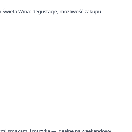
h Święta Wina: degustacje, możliwość zakupu
alnymi smakami i muzyką — idealne na weekendowy