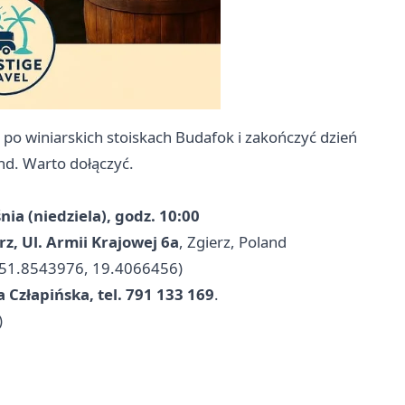
 po winiarskich stoiskach Budafok i zakończyć dzień
nd. Warto dołączyć.
nia (niedziela), godz. 10:00
rz, Ul. Armii Krajowej 6a
, Zgierz, Poland
 51.8543976, 19.4066456)
a Człapińska, tel. 791 133 169
.
)