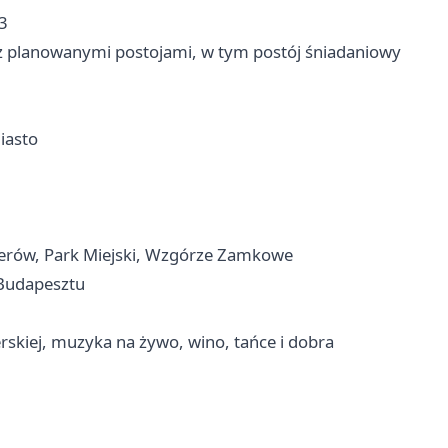
/3
 z planowanymi postojami, w tym postój śniadaniowy
iasto
terów, Park Miejski, Wzgórze Zamkowe
 Budapesztu
erskiej, muzyka na żywo, wino, tańce i dobra