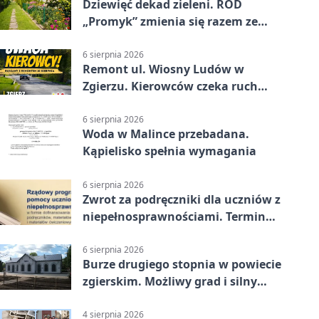
Dziewięć dekad zieleni. ROD
„Promyk” zmienia się razem ze
Zgierzem
6 sierpnia 2026
Remont ul. Wiosny Ludów w
Zgierzu. Kierowców czeka ruch
wahadłowy
6 sierpnia 2026
Woda w Malince przebadana.
Kąpielisko spełnia wymagania
6 sierpnia 2026
Zwrot za podręczniki dla uczniów z
niepełnosprawnościami. Termin
mija 7 września
6 sierpnia 2026
Burze drugiego stopnia w powiecie
zgierskim. Możliwy grad i silny
wiatr
4 sierpnia 2026