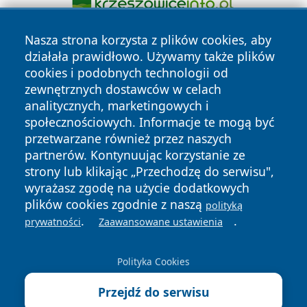
Nasza strona korzysta z plików cookies, aby
działała prawidłowo. Używamy także plików
cookies i podobnych technologii od
zewnętrznych dostawców w celach
analitycznych, marketingowych i
społecznościowych. Informacje te mogą być
Copyright © 2026 mojzgierz.pl Wszystkie prawa zastrzeżone.
przetwarzane również przez naszych
partnerów. Kontynuując korzystanie ze
strony lub klikając „Przechodzę do serwisu",
Polityka
Polityka
News
Autorzy
wyrażasz zgodę na użycie dodatkowych
Prywatności
Cookies
plików cookies zgodnie z naszą
polityką
.
.
prywatności
Zaawansowane ustawienia
Polityka Cookies
Przejdź do serwisu