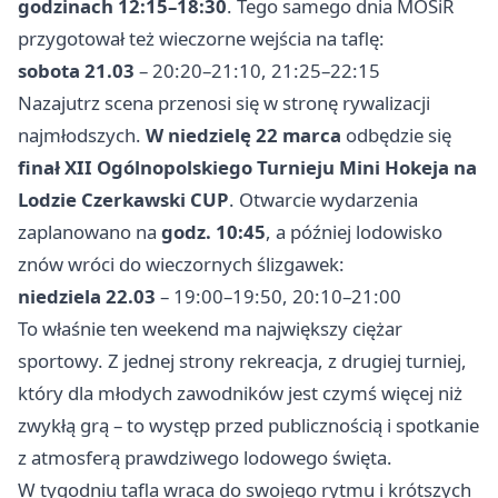
godzinach 12:15–18:30
. Tego samego dnia MOSiR
przygotował też wieczorne wejścia na taflę:
sobota 21.03
– 20:20–21:10, 21:25–22:15
Nazajutrz scena przenosi się w stronę rywalizacji
najmłodszych.
W niedzielę 22 marca
odbędzie się
finał XII Ogólnopolskiego Turnieju Mini Hokeja na
Lodzie Czerkawski CUP
. Otwarcie wydarzenia
zaplanowano na
godz. 10:45
, a później lodowisko
znów wróci do wieczornych ślizgawek:
niedziela 22.03
– 19:00–19:50, 20:10–21:00
To właśnie ten weekend ma największy ciężar
sportowy. Z jednej strony rekreacja, z drugiej turniej,
który dla młodych zawodników jest czymś więcej niż
zwykłą grą – to występ przed publicznością i spotkanie
z atmosferą prawdziwego lodowego święta.
W tygodniu tafla wraca do swojego rytmu i krótszych