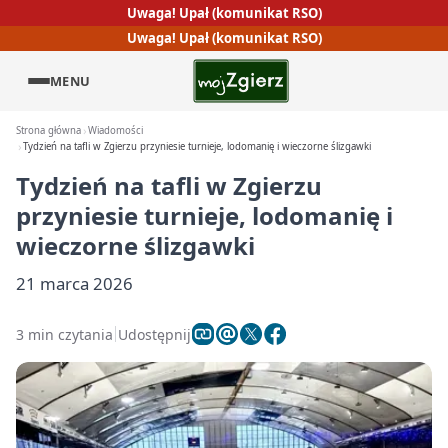
Uwaga! Upał (komunikat RSO)
Uwaga! Upał (komunikat RSO)
MENU
Strona główna
Wiadomości
Tydzień na tafli w Zgierzu przyniesie turnieje, lodomanię i wieczorne ślizgawki
Tydzień na tafli w Zgierzu
przyniesie turnieje, lodomanię i
wieczorne ślizgawki
21 marca 2026
3 min czytania
Udostępnij