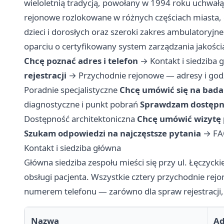
wieloletnią tradycją, powołany w 1994 roku uchwałą
rejonowe rozlokowane w różnych częściach miasta,
dzieci i dorosłych oraz szeroki zakres ambulatoryjn
oparciu o certyfikowany system zarządzania jakośc
Chcę poznać adres i telefon
→
Kontakt i siedziba 
rejestracji
→
Przychodnie rejonowe — adresy i godzi
Poradnie specjalistyczne
Chcę umówić się na bada
diagnostyczne i punkt pobrań
Sprawdzam dostępn
Dostępność architektoniczna
Chcę umówić wizytę 
Szukam odpowiedzi na najczęstsze pytania
→
FA
Kontakt i siedziba główna
Główna siedziba zespołu mieści się przy ul. Łęczyckie
obsługi pacjenta. Wszystkie cztery przychodnie r
numerem telefonu — zarówno dla spraw rejestracji, j
Nazwa
Ad