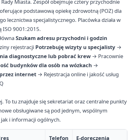
 Rady Miasta. Zespół obejmuje cztery przychodnie
 oferujące podstawową opiekę zdrowotną (POZ) dla
ego lecznictwa specjalistycznego. Placówka działa w
ią ISO 9001:2015.
główna
Szukam adresu przychodni i godzin
ny rejestracji
Potrzebuję wizyty u specjalisty
→
nia diagnostyczne lub pobrać krew
→
Pracownie
ość budynków dla osób na wózkach
→
przez internet
→
Rejestracja online i jakość usług
Q
j. To tu znajduje się sekretariat oraz centralne punkty
ejonowe obsługiwane są pod jednym, wspólnym
ak i informacji ogólnych.
res
Telefon
E-doręczenia