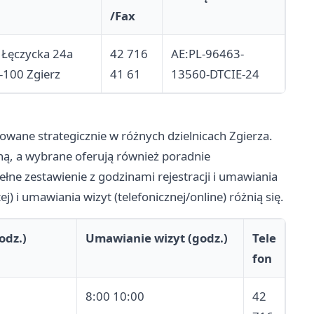
/Fax
. Łęczycka 24a
42 716
AE:PL-96463-
-100 Zgierz
41 61
13560-DTCIE-24
owane strategicznie w różnych dzielnicach Zgierza.
ą, a wybrane oferują również poradnie
ełne zestawienie z godzinami rejestracji i umawiania
j) i umawiania wizyt (telefonicznej/online) różnią się.
odz.)
Umawianie wizyt (godz.)
Tele
fon
8:00 10:00
42