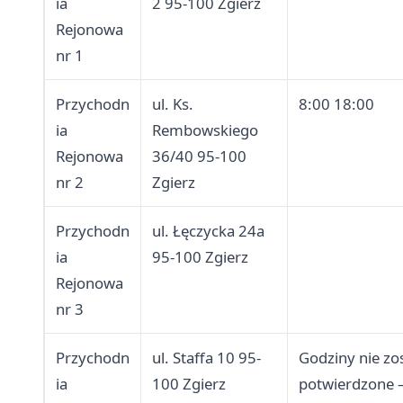
ia
2 95-100 Zgierz
Rejonowa
nr 1
Przychodn
ul. Ks.
8:00 18:00
ia
Rembowskiego
Rejonowa
36/40 95-100
nr 2
Zgierz
Przychodn
ul. Łęczycka 24a
ia
95-100 Zgierz
Rejonowa
nr 3
Przychodn
ul. Staffa 10 95-
Godziny nie zo
ia
100 Zgierz
potwierdzone –