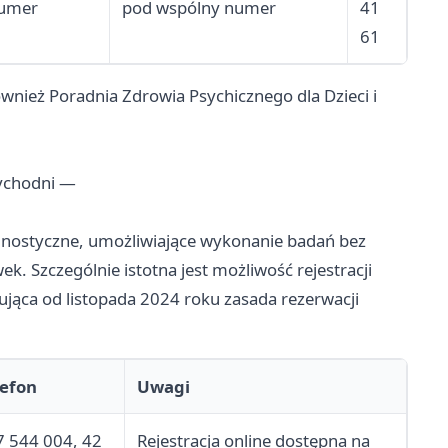
numer
pod wspólny numer
41
61
również Poradnia Zdrowia Psychicznego dla Dzieci i
ychodni —
gnostyczne, umożliwiające wykonanie badań bez
k. Szczególnie istotna jest możliwość rejestracji
ąca od listopada 2024 roku zasada rezerwacji
lefon
Uwagi
7 544 004, 42
Rejestracja online dostępna na