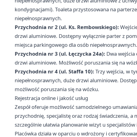
niepełnosprawnych, duże drzwi aluminiowe z uchwyt
kondygnacjami). Toaleta przystosowana na parterze
niepełnosprawnych.
Przychodnia nr 2 (ul. Ks. Rembowskiego):
Wejście
drzwi aluminiowe. Dostępny wyłącznie parter z po
miejsca parkingowego dla osób niepełnosprawnych
Przychodnia nr 3 (ul. Łęczycka 24a):
Dwa wejścia o
drzwi aluminiowe. Możliwość poruszania się na wóz
Przychodnia nr 4 (ul. Staffa 10):
Trzy wejścia, w t
niepełnosprawnych, duże drzwi aluminiowe. Dostę
możliwość poruszania się na wózku.
Rejestracja online i jakość usług
Zespół oferuje możliwość samodzielnego umawiania
przychodnię, specjalistę oraz rodzaj świadczenia, 
szczególnie ułatwia planowanie wizyt u specjalistó
Placówka działa w oparciu o wdrożony i certyfikow