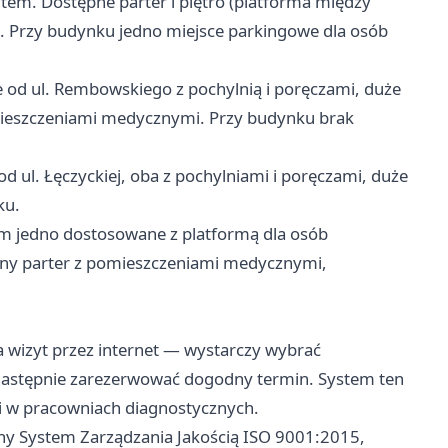
em. Dostępne parter i piętro (platforma między
. Przy budynku jedno miejsce parkingowe dla osób
 od ul. Rembowskiego z pochylnią i poręczami, duże
mieszczeniami medycznymi. Przy budynku brak
.
d ul. Łęczyckiej, oba z pochylniami i poręczami, duże
ku.
ym jedno dostosowane z platformą dla osób
pny parter z pomieszczeniami medycznymi,
 wizyt przez internet — wystarczy wybrać
a następnie zarezerwować dogodny termin. System ten
w i w pracowniach diagnostycznych.
any System Zarządzania Jakością ISO 9001:2015,