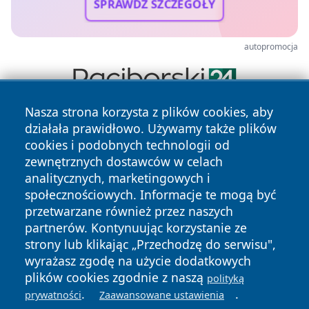
SPRAWDŹ SZCZEGÓŁY
autopromocja
Nasza strona korzysta z plików cookies, aby
działała prawidłowo. Używamy także plików
cookies i podobnych technologii od
zewnętrznych dostawców w celach
analitycznych, marketingowych i
społecznościowych. Informacje te mogą być
Copyright © 2026 mojzgierz.pl Wszystkie prawa zastrzeżone.
przetwarzane również przez naszych
partnerów. Kontynuując korzystanie ze
strony lub klikając „Przechodzę do serwisu",
Polityka
Polityka
News
Autorzy
wyrażasz zgodę na użycie dodatkowych
Prywatności
Cookies
plików cookies zgodnie z naszą
polityką
.
.
prywatności
Zaawansowane ustawienia