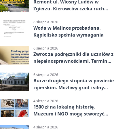
Remont ul. Wiosny Ludów w
Zgierzu. Kierowców czeka ruch
wahadłowy
6 sierpnia 2026
Woda w Malince przebadana.
Kąpielisko spełnia wymagania
6 sierpnia 2026
Zwrot za podręczniki dla uczniów z
niepełnosprawnościami. Termin
mija 7 września
6 sierpnia 2026
Burze drugiego stopnia w powiecie
zgierskim. Możliwy grad i silny
wiatr
4 sierpnia 2026
1500 zł na lokalną historię.
Muzeum i NGO mogą stworzyć
wspólny projekt
4 sierpnia 2026