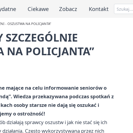
ydatne
Ciekawe
Zobacz
Kontakt
ŻNI - OSZUSTWA NA POLICJANTA”
MY SZCZEGÓLNIE
A NA POLICJANTA”
czne mające na celu informowanie seniorów o
endą”. Wiedza przekazywana podczas spotkań z
ch osoby starsze nie dają się oszukać i
jemy o ostrożność!
działają sprawcy oszustw i jak nie stać się ich
 działania. Często wykorzystywaną przez nich