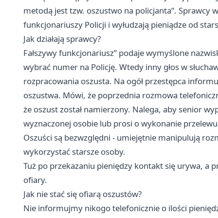
metodą jest tzw. oszustwo na policjanta”. Sprawcy 
funkcjonariuszy Policji i wyłudzają pieniądze od star
Jak działają sprawcy?
Fałszywy funkcjonariusz” podaje wymyślone nazwisko
wybrać numer na Policję. Wtedy inny głos w słuchawc
rozpracowania oszusta. Na ogół przestępca informuj
oszustwa. Mówi, że poprzednia rozmowa telefoniczn
że oszust został namierzony. Nalega, aby senior wyp
wyznaczonej osobie lub prosi o wykonanie przele
Oszuści są bezwzględni - umiejętnie manipulują rozm
wykorzystać starsze osoby.
Tuż po przekazaniu pieniędzy kontakt się urywa, a 
ofiary.
Jak nie stać się ofiarą oszustów?
Nie informujmy nikogo telefonicznie o ilości pieni