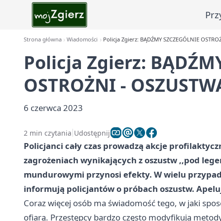
Prz
Strona główna
Wiadomości
Policja Zgierz: BĄDŹMY SZCZEGÓLNIE OSTRO
Policja Zgierz: BĄDŹ
OSTROŻNI - OSZUSTW
6 czerwca 2023
2 min czytania
Udostępnij
Policjanci cały czas prowadzą akcje profilakty
zagrożeniach wynikających z oszustw ,,pod leg
mundurowymi przynosi efekty. W wielu przypadka
informują policjantów o próbach oszustw. Apelu
Coraz więcej osób ma świadomość tego, w jaki sposób 
ofiarą. Przestępcy bardzo często modyfikują metody